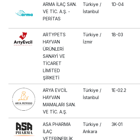
ARMA İLAÇ SAN.
Türkiye /
1D-04
VE TİC. A.Ş. -
İstanbul
PERİTAS
ARTYPETS
Türkiye /
1B-03
HAYVAN
İzmir
ÜRÜNLERİ
SANAYİ VE
TİCARET
LİMİTED
ŞİRKETİ
ARYA EVCİL
Türkiye /
1E-02.2
HAYVAN
İstanbul
MAMALARI SAN.
VE TİC. A.Ş.
ASA PHARMA
Türkiye /
3K-01
İLAÇ
Ankara
VETERİNERLİK