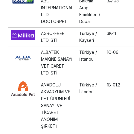
ABC
Birleşik
3A-03
INTERNATIONAL
Arap
LTD -
Emirlikleri /
DOCTORPET
Dubai
AGRO-FREE
Türkiye /
3K-11
LTD. STİ
Kayseri
ALBATEK
Türkiye /
1C-06
MAKİNE SANAYİ
İstanbul
VETİCARET
LTD. ŞTİ.
ANADOLU
Türkiye /
1B-01.2
AKVARYUM VE
İstanbul
PET ÜRÜNLERİ
SANAYİ VE
TİCARET
ANONİM
ŞİRKETİ