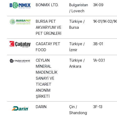
BONMIX LTD.
Bulgaristan
3K-09
/ Lovech
BURSA PET
Türkiye /
1K-01/1K-02/1
AKVARYUM VE
Bursa
PET ÜRÜNLERİ
CAGATAY PET
Türkiye /
3B-01
FOOD
İzmir
CEYLAN
Türkiye /
1A-03.1
MİNERAL
Ankara
MADENCİLİK
SANAYİ VE
TİCARET
ANONİM
ŞİRKETİ
DARIN
Çin /
3F-13
Shandong