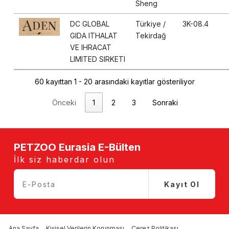
Sheng
DC GLOBAL
Türkiye /
3K-08.4
GIDA ITHALAT
Tekirdağ
VE IHRACAT
LIMITED SIRKETI
60 kayıttan 1 - 20 arasındaki kayıtlar gösteriliyor
Önceki
1
2
3
Sonraki
PETZOO Eurasia E-Bülten
İlk siz haberdar olun
Kayıt Ol
Ana Sayfa
Kişisel Verilerin Korunması
Çerez Politikası