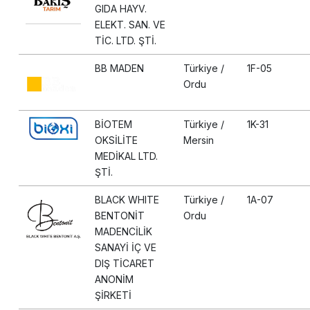
GIDA HAYV.
ELEKT. SAN. VE
TİC. LTD. ŞTİ.
BB MADEN
Türkiye /
1F-05
Ordu
BİOTEM
Türkiye /
1K-31
OKSİLİTE
Mersin
MEDİKAL LTD.
ŞTİ.
BLACK WHITE
Türkiye /
1A-07
BENTONİT
Ordu
MADENCİLİK
SANAYİ İÇ VE
DIŞ TİCARET
ANONİM
ŞİRKETİ