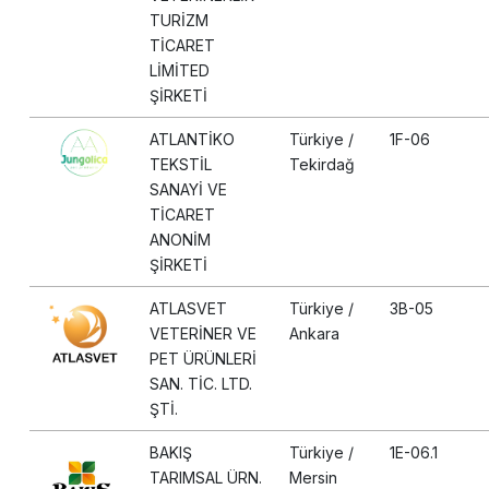
TURİZM
TİCARET
LİMİTED
ŞİRKETİ
ATLANTİKO
Türkiye /
1F-06
TEKSTİL
Tekirdağ
SANAYİ VE
TİCARET
ANONİM
ŞİRKETİ
ATLASVET
Türkiye /
3B-05
VETERİNER VE
Ankara
PET ÜRÜNLERİ
SAN. TİC. LTD.
ŞTİ.
BAKIŞ
Türkiye /
1E-06.1
TARIMSAL ÜRN.
Mersin