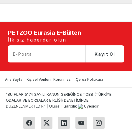
PETZOO Eurasia E-Bülten
İlk siz haberdar olun
Kayıt Ol
Ana Sayfa
Kişisel Verilerin Korunması
Çerez Politikası
“BU FUAR 5174 SAYILI KANUN GEREĞİNCE TOBB (TÜRKİYE
ODALAR VE BORSALAR BİRLİĞİ) DENETİMİNDE
DÜZENLENMEKTEDİR” | Ulusal Fuarcılık
Üyesidir.