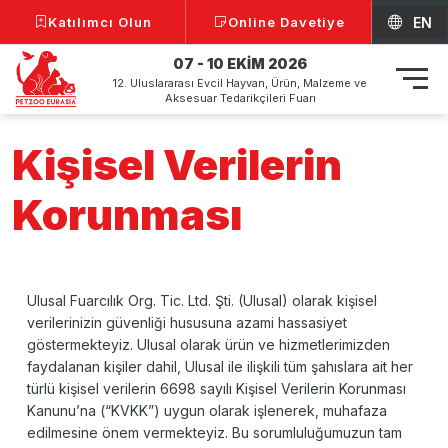
Katılımcı Olun
Online Davetiye
EN
07 - 10 EKİM 2026
12. Uluslararası Evcil Hayvan, Ürün, Malzeme ve
Aksesuar Tedarikçileri Fuarı
Kişisel Verilerin
Korunması
Ulusal Fuarcılık Org. Tic. Ltd. Şti. (Ulusal) olarak kişisel
verilerinizin güvenliği hususuna azami hassasiyet
göstermekteyiz. Ulusal olarak ürün ve hizmetlerimizden
faydalanan kişiler dahil, Ulusal ile ilişkili tüm şahıslara ait her
türlü kişisel verilerin 6698 sayılı Kişisel Verilerin Korunması
Kanunu’na (“KVKK”) uygun olarak işlenerek, muhafaza
edilmesine önem vermekteyiz. Bu sorumluluğumuzun tam