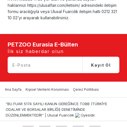
haklarınızı
https://ulusalfair.com/iletisim/
adresindeki iletişim
formu aracılığıyla veya Ulusal Fuarcılık iletişim hattı 0212 321
10 02’yi arayarak kullanabilirsiniz.
PETZOO Eurasia E-Bülten
İlk siz haberdar olun
Kayıt Ol
Ana Sayfa
Kişisel Verilerin Korunması
Çerez Politikası
“BU FUAR 5174 SAYILI KANUN GEREĞİNCE TOBB (TÜRKİYE
ODALAR VE BORSALAR BİRLİĞİ) DENETİMİNDE
DÜZENLENMEKTEDİR” | Ulusal Fuarcılık
Üyesidir.