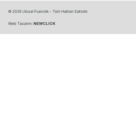
© 2026 Ulusal Fuarcılık - Tüm Hakları Saklıdır.
NEWCLICK
Web Tasarım: