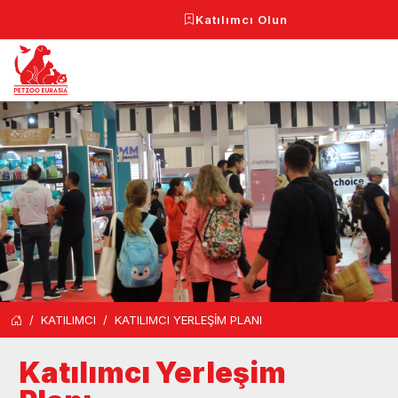
Katılımcı Olun
KATILIMCI
KATILIMCI YERLEŞİM PLANI
Katılımcı Yerleşim