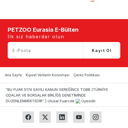
PETZOO Eurasia E-Bülten
İlk siz haberdar olun
Kayıt Ol
Ana Sayfa
Kişisel Verilerin Korunması
Çerez Politikası
“BU FUAR 5174 SAYILI KANUN GEREĞİNCE TOBB (TÜRKİYE
ODALAR VE BORSALAR BİRLİĞİ) DENETİMİNDE
DÜZENLENMEKTEDİR” | Ulusal Fuarcılık
Üyesidir.