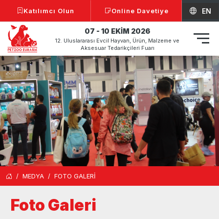
Katılımcı Olun
Online Davetiye
EN
07 - 10 EKİM 2026
12. Uluslararası Evcil Hayvan, Ürün, Malzeme ve
Aksesuar Tedarikçileri Fuarı
MEDYA
FOTO GALERİ
Foto Galeri