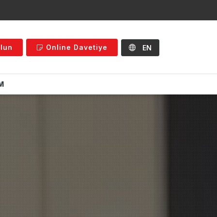
Olun
Online Davetiye
EN
İM