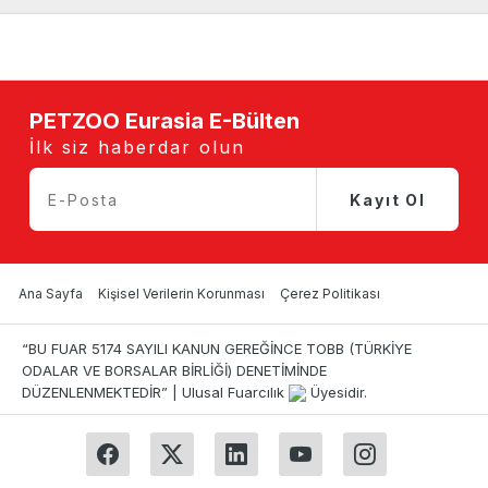
PETZOO Eurasia E-Bülten
İlk siz haberdar olun
Kayıt Ol
Ana Sayfa
Kişisel Verilerin Korunması
Çerez Politikası
“BU FUAR 5174 SAYILI KANUN GEREĞİNCE TOBB (TÜRKİYE
ODALAR VE BORSALAR BİRLİĞİ) DENETİMİNDE
DÜZENLENMEKTEDİR” | Ulusal Fuarcılık
Üyesidir.